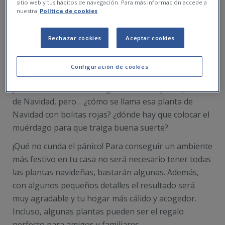
sitio web y tus hábitos de navegación. Para más información accede a
nuestra
Política de cookies
Rechazar cookies
Aceptar cookies
Configuración de cookies
Las fiestas navideñas se acercan y quieres crear la
justa atmósfera en tu hogar con las mejores plantas
de Navidad, pero… ¿cómo se llama esa planta de
Navidad con bolitas rojas? ¿dónde hay que colocar el
muérdago para que traiga buena suerte?
¡Qué no cunda el pánico! Para conseguir un ambiente
más festivo en tu casa no será necesario tener todas
las plantas navideñas, bastarán algunas. Además,
con algunos pequeños detalles el resultado será
muy agradable y tu hogar más cálido y acogedor.
Incluso, algunas plantas pueden ser el regalo
perfecto para amigos y familiares.