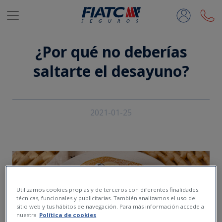
Saltar al contenido principal
¿Por qué no deberías
saltarte el desayuno?
2021-01-25
Utilizamos cookies propias y de terceros con diferentes finalidades:
técnicas, funcionales y publicitarias. También analizamos el uso del
sitio web y tus hábitos de navegación. Para más información accede a
nuestra
Política de cookies