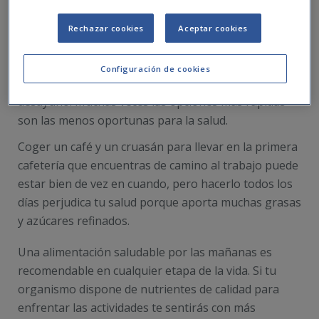
Rechazar cookies
Aceptar cookies
Configuración de cookies
Desayunar es importante, pero no vale cualquier
desayuno. Muchas veces las opciones más rápidas
son las menos oportunas para la salud.
Coger un café y un cruasán para llevar en la primera
cafetería que encuentras de camino al trabajo puede
estar bien de vez en cuando, pero hacerlo todos los
días perjudica tu salud porque aporta muchas grasas
y azúcares refinados.
Una alimentación saludable por las mañanas es
recomendable en cualquier etapa de la vida. Si tu
organismo dispone de nutrientes de calidad para
enfrentar las actividades te sentirás con más