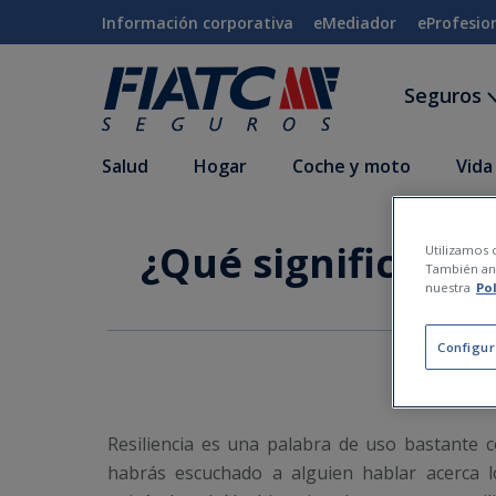
Saltar al contenido principal
Información corporativa
eMediador
eProfesio
Seguros
Salud
Hogar
Coche y moto
Vida
¿Qué significa re
Utilizamos c
También ana
nuestra
Po
Configur
Resiliencia es una palabra de uso bastante
habrás escuchado a alguien hablar acerca lo