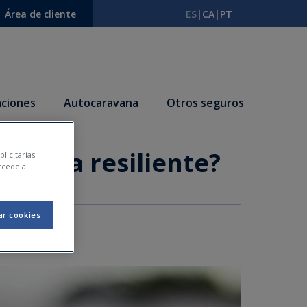
Área de cliente
ES
|
CA
|
PT
ciones
Autocaravana
Otros seguros
ersona resiliente?
licitarias.
ccede a
ar cookies