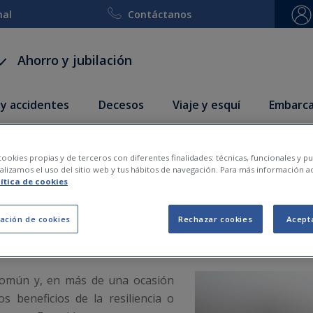
nal
Contáctanos
Ahorro y jubilación
 y accidentes
Decesos
Viaje y esquí
Embarca
siliencia y cómo ser una p
ookies propias y de terceros con diferentes finalidades: técnicas, funcionales y pub
lizamos el uso del sitio web y tus hábitos de navegación. Para más información a
lítica de cookies
ación de cookies
Rechazar cookies
Acept
2021-03-25
 común y, en más de una ocasión
s beneficios de la resiliencia o