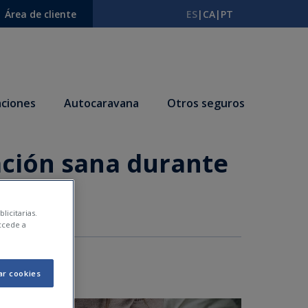
Área de cliente
ES
|
CA
|
PT
ciones
Autocaravana
Otros seguros
ación sana durante
licitarias.
ccede a
ar cookies