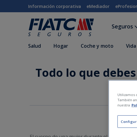
Saltar al contenido principal
Información corporativa
eMediador
eProfesio
Seguros
Salud
Hogar
Coche y moto
Vida
Todo lo que debes
Utilizamos c
También ana
nuestra
Po
Configur
El cuerpo de una mujer durante el embarazo e