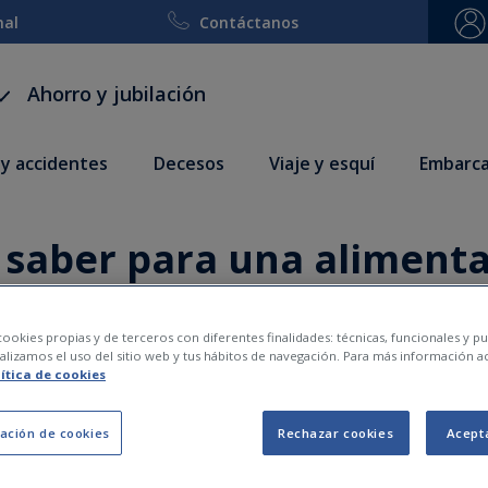
nal
Contáctanos
Ahorro y jubilación
 y accidentes
Decesos
Viaje y esquí
Embarca
 saber para una aliment
el embarazo
ookies propias y de terceros con diferentes finalidades: técnicas, funcionales y pub
lizamos el uso del sitio web y tus hábitos de navegación. Para más información a
lítica de cookies
2021-04-13
ación de cookies
Rechazar cookies
Acept
stá sometido a varios cambios