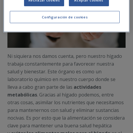
Rechazar cookies
Aceptar cookies
Configuración de cookies
Ni siquiera nos damos cuenta, pero nuestro hígado
trabaja constantemente para favorecer nuestra
salud y bienestar. Este órgano es como un
laboratorio químico en nuestro cuerpo donde se
lleva a cabo gran parte de las
actividades
metabólicas
. Gracias al hígado podemos, entre
otras cosas, asimilar los nutrientes que necesitamos
para mantenernos con salud y eliminar sustancias
nocivas. Es por esto que la alimentación se considera
clave para mantener una buena salud hepática