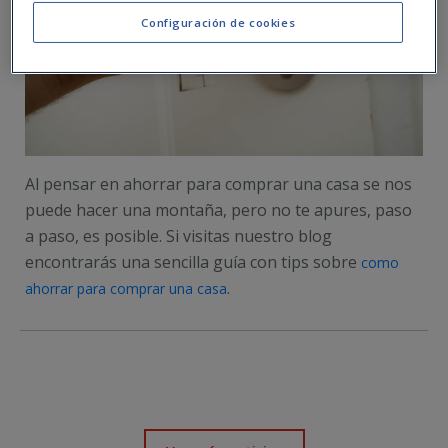
Configuración de cookies
Al pensar en ahorrar para comprar una casa se nos
puede hacer una montaña, pero no te apures, paso
a paso, es posible. Si visitas nuestro blog
encontrarás una sencilla guía con tips sobre
como
.
ahorrar para comprar una casa