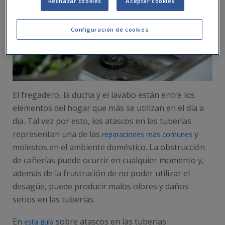
Rechazar cookies
Aceptar cookies
Configuración de cookies
El fregadero, la ducha y el lavabo están entre los
elementos del hogar que más se utilizan en el día a
día. Tal vez por esto, los atascos en las tuberías
representan una de las
y
reparaciones más comunes
molestos en el ambiente doméstico. La obstrucción
de cañerías puede ocurrir en cualquier momento y,
además de la frustración de no poder utilizar el
desagüe, puede producir malos olores y daños
serios en las tuberías.
En
sobre atascos en las tuberías
esta guía