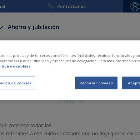
nal
Contáctanos
Ahorro y jubilación
 y accidentes
Decesos
Viaje y esquí
Embarca
ookies propias y de terceros con diferentes finalidades: técnicas, funcionales y pub
lizamos el uso del sitio web y tus hábitos de navegación. Para más información a
lítica de cookies
¿Conoces el ruido blanco
ación de cookies
Rechazar cookies
Acept
2018-03-18
 que contiene todas las
os referimos a ese ruido constante que no deja que se esc