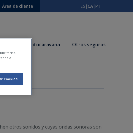
Área de cliente
ES
|
CA
|
PT
ciones
Autocaravana
Otros seguros
licitarias.
ccede a
?
ar cookies
uchen otros sonidos y cuyas ondas sonoras son