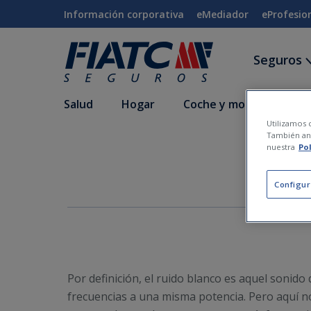
Saltar al contenido principal
Información corporativa
eMediador
eProfesio
Seguros
Salud
Hogar
Coche y moto
Vida
Utilizamos c
También ana
nuestra
Po
Configur
Por definición, el ruido blanco es aquel sonido
frecuencias a una misma potencia. Pero aquí n