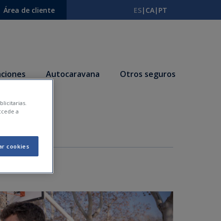
Área de cliente
ES
|
CA
|
PT
ciones
Autocaravana
Otros seguros
licitarias.
vida
ccede a
ar cookies