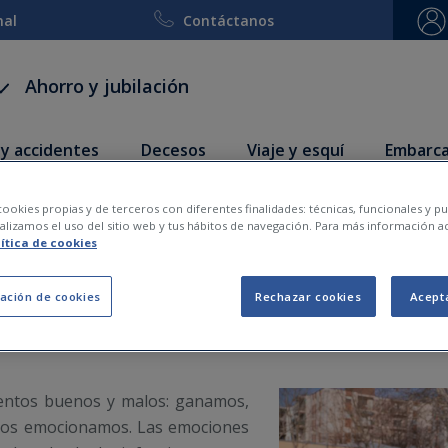
nal
Contáctanos
Ahorro y jubilación
 y accidentes
Decesos
Viaje y esquí
Embarca
ookies propias y de terceros con diferentes finalidades: técnicas, funcionales y pub
deporte, una escuela de 
lizamos el uso del sitio web y tus hábitos de navegación. Para más información a
lítica de cookies
ación de cookies
Rechazar cookies
Acept
2024-02-27
mentos buenos y malos: ganamos,
nos emocionamos. Las emociones