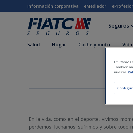
Saltar al contenido principal
Información corporativa
eMediador
eProfesio
Seguros
Salud
Hogar
Coche y moto
Vida
Utilizamos c
El 
También ana
nuestra
Po
Configur
En la vida, como en el deporte, vivimos mo
perdemos, luchamos, sufrimos y sobre todo 