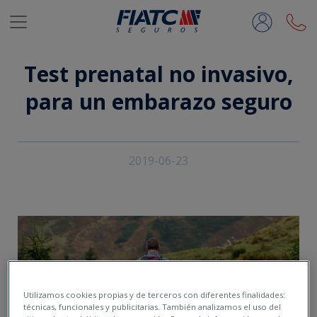
Saltar al contenido principal
Test prenatal no invasivo,
para un embarazo seguro
2019-06-23
Utilizamos cookies propias y de terceros con diferentes finalidades:
técnicas, funcionales y publicitarias. También analizamos el uso del