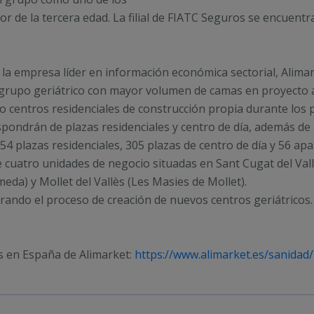
 de la tercera edad. La filial de FIATC Seguros se encuentr
 la empresa líder en información económica sectorial, Alimark
 grupo geriátrico con mayor volumen de camas en proyecto a 
co centros residenciales de construcción propia durante lo
dispondrán de plazas residenciales y centro de día, además de
.354 plazas residenciales, 305 plazas de centro de día y 56 ap
cuatro unidades de negocio situadas en Sant Cugat del Val
eda) y Mollet del Vallès (Les Masies de Mollet).
derando el proceso de creación de nuevos centros geriátricos.
os en España de Alimarket:
https://www.alimarket.es/sanida