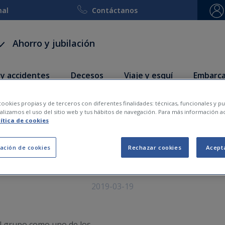
nal
Contáctanos
Ahorro y jubilación
 y accidentes
Decesos
Viaje y esquí
Embarca
ookies propias y de terceros con diferentes finalidades: técnicas, funcionales y pub
as, tercer grupo estatal 
lizamos el uso del sitio web y tus hábitos de navegación. Para más información a
lítica de cookies
 residenciales según Al
ación de cookies
Rechazar cookies
Acept
2019-03-19
al grupo como uno de los