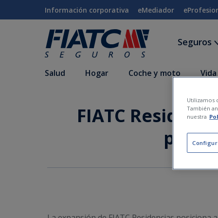
Saltar al contenido principal
Información corporativa
eMediador
eProfesio
Seguros
Salud
Hogar
Coche y moto
Vida
Utilizamos c
FIATC Residenci
También ana
nuestra
Po
plazas
Configur
La expansión de FIATC Residencias posiciona 