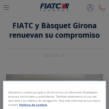
Saltar al contenido principal
FIATC y Bàsquet Girona
renuevan su compromiso
2025-09-23
Utilizamos cookies propias y de terceros con diferentes finalidades:
técnicas, funcionales y publicitarias. También analizamos el uso del
sitio web y tus hábitos de navegación. Para más información accede a
nuestra
Política de cookies