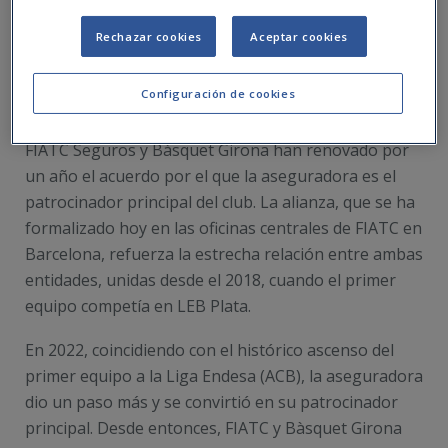
Rechazar cookies
Aceptar cookies
Configuración de cookies
FIATC Seguros y Bàsquet Girona han renovado por
un año el acuerdo por el que la aseguradora es el
patrocinador principal del club. La alianza, que se ha
formalizado hoy en las oficinas centrales de FIATC en
Barcelona, refuerza la estrecha relación entre ambas
entidades, unidas desde el 2018, cuando el primer
equipo competía en LEB Plata.
En 2022, coincidiendo con el histórico ascenso del
primer equipo a la Liga Endesa (ACB), la aseguradora
dio un paso más y se convirtió en su patrocinador
principal. Desde entonces, FIATC y Bàsquet Girona