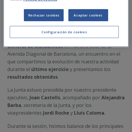
Rechazar cookies
Aceptar cookies
Configuración de cookies
El pasado
17 de junio
celebramos nuestra
Junta
General de Mutualistas
en nuestra sede de la
Avenida Diagonal de Barcelona, un encuentro en el
que compartimos la evolución de nuestra actividad
durante el
último ejercicio
y presentamos los
resultados obtenidos
.
La Junta estuvo presidida por nuestro presidente
ejecutivo,
Joan Castells
, acompañado por
Alejandra
Barba
, secretaria de la Junta, y por los
vicepresidentes
Jordi Roche
y
Lluís Coloma
.
Durante la sesión, hicimos balance de los principales