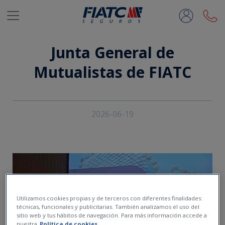
Saltar al contenido principal
Junta General de
Mutualistas de FIATC
2026-06-19
Utilizamos cookies propias y de terceros con diferentes finalidades:
técnicas, funcionales y publicitarias. También analizamos el uso del
sitio web y tus hábitos de navegación. Para más información accede a
nuestra
Política de cookies