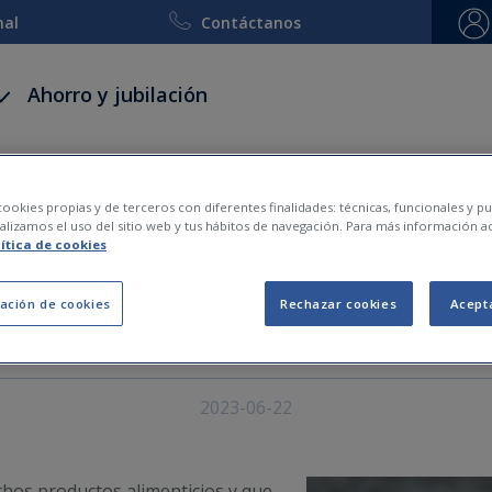
nal
Contáctanos
Ahorro y jubilación
 y accidentes
Decesos
Viaje y esquí
Embarca
ookies propias y de terceros con diferentes finalidades: técnicas, funcionales y pub
lizamos el uso del sitio web y tus hábitos de navegación. Para más información a
 mala? ¿Qué efectos secun
lítica de cookies
edulcorante?
ación de cookies
Rechazar cookies
Acept
2023-06-22
hos productos alimenticios y que