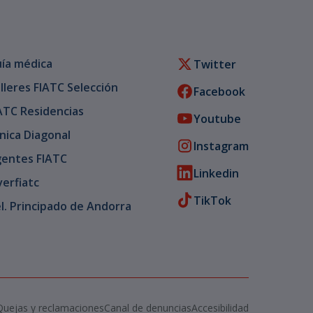
ía médica
Twitter
lleres FIATC Selección
Facebook
ATC Residencias
Youtube
ínica Diagonal
Instagram
entes FIATC
Linkedin
verfiatc
TikTok
l. Principado de Andorra
Quejas y reclamaciones
Canal de denuncias
Accesibilidad