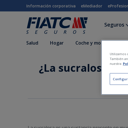
Saltar al contenido principal
Información corporativa
eMediador
eProfesio
Seguros
Salud
Hogar
Coche y moto
Vida
Utilizamos c
También ana
¿La sucralosa es
nuestra
Po
Configur
La sucralosa es una sustancia presente en muc