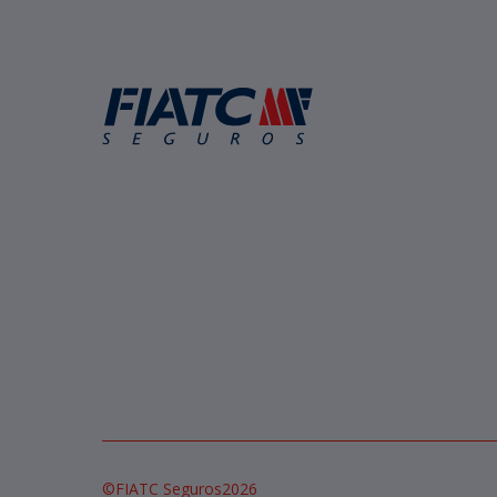
©
FIATC Seguros
2026