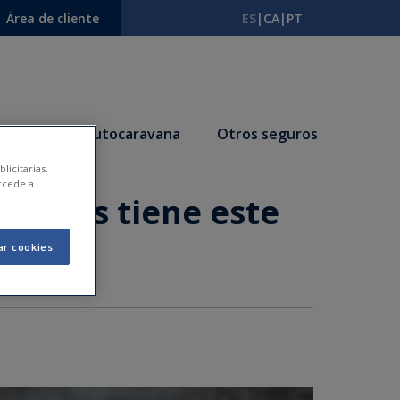
Área de cliente
ES
|
CA
|
PT
ciones
Autocaravana
Otros seguros
licitarias.
ccede a
darios tiene este
ar cookies