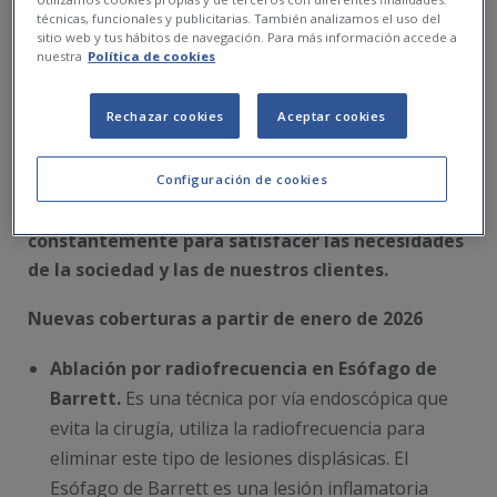
técnicas, funcionales y publicitarias. También analizamos el uso del
sitio web y tus hábitos de navegación. Para más información accede a
nuestra
Política de cookies
Rechazar cookies
Aceptar cookies
Configuración de cookies
Nuestros seguros de salud evolucionan
constantemente para satisfacer las necesidades
de la sociedad y las de nuestros clientes.
Nuevas coberturas a partir de enero de 2026
Ablación por radiofrecuencia en Esófago de
Barrett.
Es una técnica por vía endoscópica que
evita la cirugía, utiliza la radiofrecuencia para
eliminar este tipo de lesiones displásicas. El
Esófago de Barrett es una lesión inflamatoria