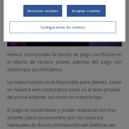
Rechazar cookies
Aceptar cookies
Configuración de cookies
Hemos incorporado la opción de pago con Bizum en
el abono de recibos online, además del pago con
tarjeta que ya ofrecíamos.
La nueva función está disponible para clientes, tanto
en nuestra web corporativa como en el área privada
del portal ecliente, así como en nuestra App.
El pago es instantáneo y puede realizarse con tres
simples pasos ya conocidos por los usuarios
habituales de Bizum (introducción del teléfono del