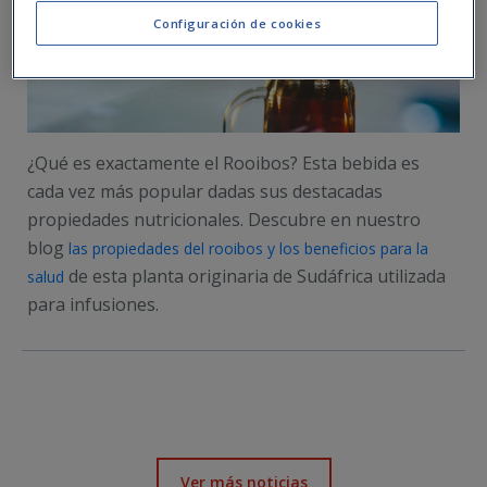
Configuración de cookies
¿Qué es exactamente el Rooibos? Esta bebida es
cada vez más popular dadas sus destacadas
propiedades nutricionales. Descubre en nuestro
blog
las propiedades del rooibos y los beneficios para la
de esta planta originaria de Sudáfrica utilizada
salud
para infusiones.
Ver más noticias