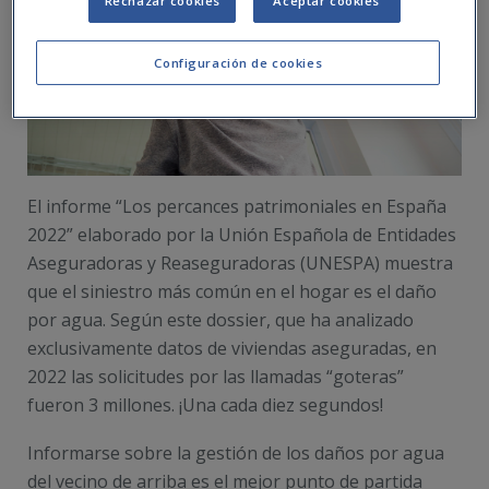
Rechazar cookies
Aceptar cookies
Configuración de cookies
El informe “Los percances patrimoniales en España
2022” elaborado por la Unión Española de Entidades
Aseguradoras y Reaseguradoras (UNESPA) muestra
que el siniestro más común en el hogar es el daño
por agua. Según este dossier, que ha analizado
exclusivamente datos de viviendas aseguradas, en
2022 las solicitudes por las llamadas “goteras”
fueron 3 millones. ¡Una cada diez segundos!
Informarse sobre la gestión de los daños por agua
del vecino de arriba es el mejor punto de partida