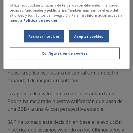
Utilizamos cookies propias y de terceros con diferentes finalidades:
técnicas, funcionales y publicitarias. También analizamos el uso del
sitio web y tus hábitos de navegación. Para más información accede a
nuestra
Política de cookies
Rechazar cookies
Aceptar cookies
Configuración de cookies
Standard & Poor’s ha valorado positivamente tanto
nuestra sólida estructura de capital como nuestra
capacidad de mejorar resultados.
La agencia de evaluación crediticia Standard and
Poor’s ha mejorado nuestra calificación que pasa de
una BBB+ a una A- con perspectiva estable.
S&P ha tomado esta decisión en base a la evolución
histórica que estamos viviendo en los últimos años y