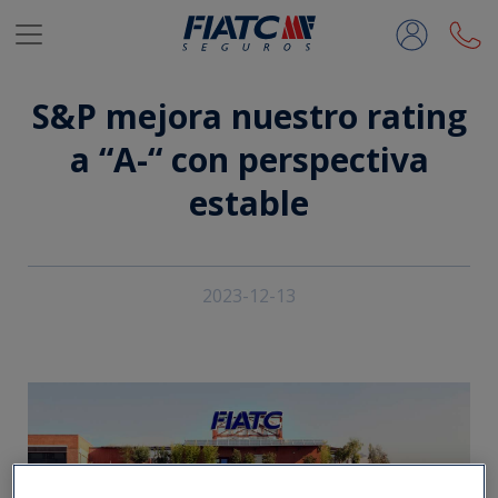
Saltar al contenido principal
S&P mejora nuestro rating
a “A-“ con perspectiva
estable
2023-12-13