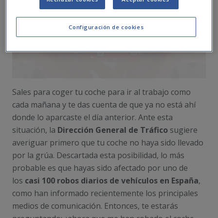
Configuración de cookies
Sales para coger tu coche para ir al trabajo como
cada mañana y te das cuenta de que ya no está ahí
donde lo aparcaste el día anterior. Ante esta
situación, la
Dirección General de Tráfico
sugiere
averiguar primero que tu coche no haya sido llevado
por la grúa. Descartada esta posibilidad, lo más
probable es que hayas sido afectado por uno de
los
casi 100 robos diarios de vehículos en España
,
como han informado recientemente los principales
medios de comunicación. Entonces, te estarás