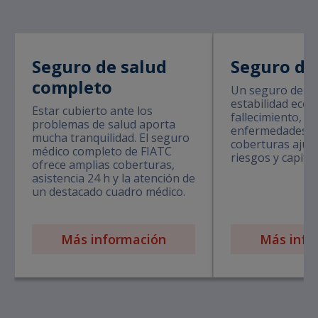
Seguro de salud
Seguro de
completo
Un seguro de vi
estabilidad eco
Estar cubierto ante los
fallecimiento, in
problemas de salud aporta
enfermedades g
mucha tranquilidad. El seguro
coberturas ajust
médico completo de FIATC
riesgos y capita
ofrece amplias coberturas,
asistencia 24 h y la atención de
un destacado cuadro médico.
Más información
Más info