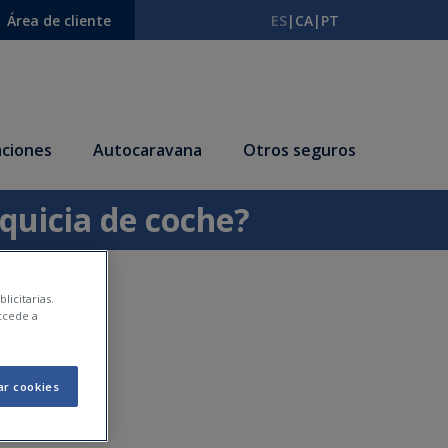
Área de cliente
ES
|
CA
|
PT
ciones
Autocaravana
Otros seguros
nquicia de coche?
licitarias.
ccede a
ar cookies