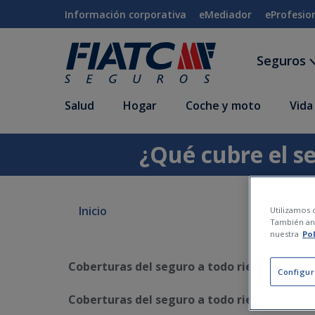
Saltar al contenido principal
Información corporativa
eMediador
eProfesio
Seguros
Salud
Hogar
Coche y moto
Vida
¿Qué cubre el se
Inicio
Utilizamos c
También ana
nuestra
Po
Coberturas del seguro a todo riesgo y con f
Configur
Coberturas del seguro a todo riesgo