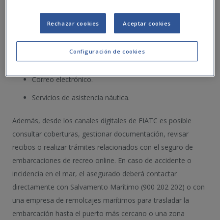
Atención telefónica
.
Rechazar cookies
Aceptar cookies
App de FIATC
.
Oficinas y mediadores especializados.
Configuración de cookies
Formulario de contacto web.
Correo electrónico.
Servicios de asistencia náutica.
Además, desde los canales digitales de FIATC es posible
consultar coberturas, gestionar documentación, revisar
recibos o realizar trámites relacionados con el seguro de
embarcaciones de recreo online. En caso de accidente o
incidencia en el mar, el asegurado deberá contactar
directamente con Salvamento Marítimo (900 202 202) o con
una empresa de remolcajes marítimos para trasladar la
embarcación hasta el puerto más cercano o una zona