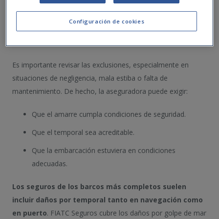
Seguro ampliado: puede incluir daños meteorológicos.
Configuración de cookies
Seguro barco a todo riesgo: ofrece la protección más
completa.
Es importante revisar las exclusiones, especialmente en
situaciones de negligencia, mala estiba o falta de
mantenimiento. De hecho, la aseguradora puede exigir:
Que el amarre cumpla condiciones de seguridad.
Que el temporal sea acreditable.
Que la embarcación estuviera en condiciones
adecuadas.
Los seguros de los barcos más completos suelen
incluir daños por temporal tanto en navegación como
en puerto
. FIATC Seguros cubre los daños por golpe de mar