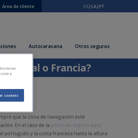
Área de cliente
ES
|
CA
|
PT
ciones
Autocaravana
Otros seguros
Portugal o Francia?
licitarias.
ccede a
ar cookies
empre que la zona de navegación esté
ción. En el caso de la
póliza de seguro para
al portugués y la costa francesa hasta la altura