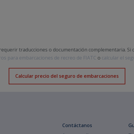
equerir traducciones o documentación complementaria. Si 
os para embarcaciones de recreo de FIATC
o
calcular el se
Calcular precio del seguro de embarcaciones
Contáctanos
Gu