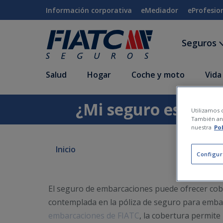
Saltar al contenido principal
Información corporativa
eMediador
eProfesio
Seguros
Salud
Hogar
Coche y moto
Vida
¿Mi seguro es váli
Utilizamos c
También ana
nuestra
Po
Inicio
Configur
El seguro de embarcaciones puede ofrecer cob
contemplada en la póliza de seguro para embarc
embarcaciones de FIATC
, la cobertura permite