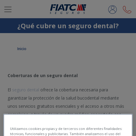
Saltar al contenido principal
¿Qué cubre un seguro dental?
Inicio
Coberturas de un seguro dental
El
seguro dental
ofrece la cobertura necesaria para
garantizar la protección de la salud bucodental mediante
unos servicios gratuitos esenciales y el acceso a otros más
complejos, a través de un cuadro médico concertado con
descuentos importantes sobre su precio.
Utilizamos cookies propias y de terceros con diferentes finalidades:
técnicas, funcionales y publicitarias. También analizamos el uso del