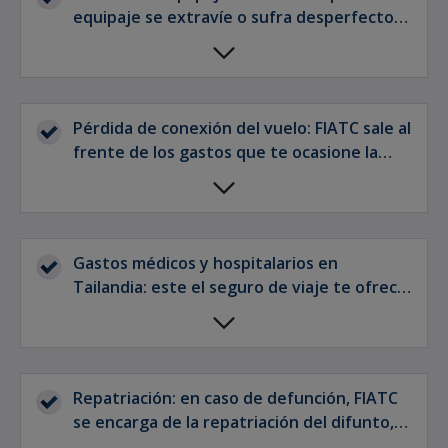
equipaje se extravíe o sufra desperfectos
durante el camino, este seguro te
indemniza.
Pérdida de conexión del vuelo: FIATC sale al
frente de los gastos que te ocasione la
pérdida de un vuelo en el punto de escala.
Gastos médicos y hospitalarios en
Tailandia: este el seguro de viaje te ofrece
asistencia médica en Tailandia, tú puedes
establecer el límite de gastos en el
momento de contratar.
Repatriación: en caso de defunción, FIATC
se encarga de la repatriación del difunto,
así como del retorno si los asegurados lo