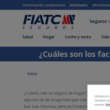
Saltar al contenido principal
Información corporativa
eMediador
eProfesio
Seguros
Salud
Hogar
Coche y moto
Vida
¿Cuáles son los fa
Inicio
¿Cuánto vale un seguro de hogar? ¿Cuál es el 
Utilizamos c
algunas de las preguntas que salen a la hora 
También ana
nuestra
Po
que más interesa, pero es fundamental tener 