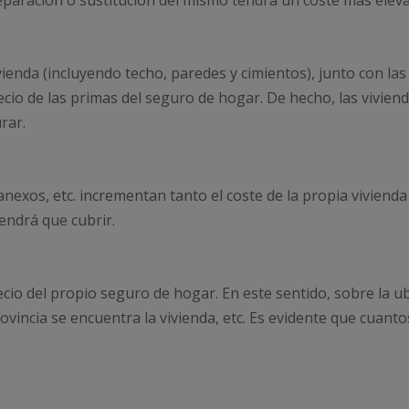
reparación o sustitución del mismo tendrá un coste más elev
ivienda (incluyendo techo, paredes y cimientos), junto con la
cio de las primas del seguro de hogar. De hecho, las vivien
urar.
anexos, etc. incrementan tanto el coste de la propia viviend
endrá que cubrir.
ecio del propio seguro de hogar. En este sentido, sobre la u
rovincia se encuentra la vivienda, etc. Es evidente que cuant