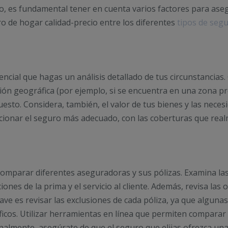
do, es fundamental tener en cuenta varios factores para ase
o de hogar calidad-precio entre los diferentes
tipos de seg
ncial que hagas un análisis detallado de tus circunstancias.
ción geográfica (por ejemplo, si se encuentra en una zona p
puesto. Considera, también, el valor de tus bienes y las nec
eccionar el seguro más adecuado, con las coberturas que rea
comparar diferentes aseguradoras y sus pólizas. Examina la
ciones de la prima y el servicio al cliente. Además, revisa la
ave es revisar las exclusiones de cada póliza, ya que alguna
ficos. Utilizar herramientas en línea que permiten comparar 
nalmente, asegúrate de que el seguro que elijas ofrezca una