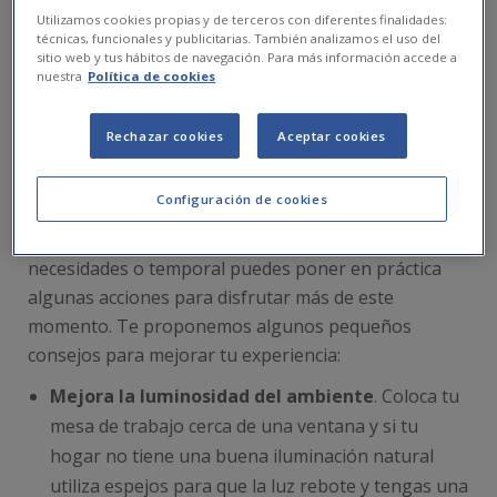
Utilizamos cookies propias y de terceros con diferentes finalidades:
técnicas, funcionales y publicitarias. También analizamos el uso del
sitio web y tus hábitos de navegación. Para más información accede a
nuestra
Política de cookies
Rechazar cookies
Aceptar cookies
Configuración de cookies
Teletrabajar tiene muchas ventajas cuando es una
elección, pero si para ti es una situación dictada por
necesidades o temporal puedes poner en práctica
algunas acciones para disfrutar más de este
momento. Te proponemos algunos pequeños
consejos para mejorar tu experiencia:
Mejora la luminosidad del ambiente
. Coloca tu
mesa de trabajo cerca de una ventana y si tu
hogar no tiene una buena iluminación natural
utiliza espejos para que la luz rebote y tengas una