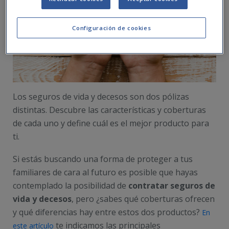
Configuración de cookies
Los seguros de vida y decesos son dos pólizas
distintas. Descubre las características y coberturas
de cada uno y define cuál es el mejor producto para
ti.
Si estás buscando una forma de proteger a tus
familiares de cara al futuro es posible que hayas
contemplado la posibilidad de
contratar seguros de
vida y decesos
, pero ¿sabes qué coberturas ofrecen
y qué diferencias hay entre estos dos productos?
En
te indicamos las principales
este artículo