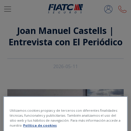
Saltar al contenido principal
Joan Manuel Castells |
Entrevista con El Periódico
2026-05-11
Utilizamos cookies propias y de terceros con diferentes finalidades:
técnicas, funcionales y publicitarias. También analizamos el uso del
sitio web y tus hábitos de navegación. Para más información accede a
nuestra
Política de cookies