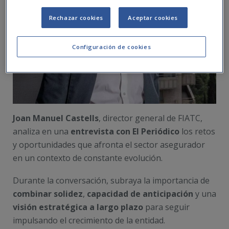
Rechazar cookies
Aceptar cookies
Configuración de cookies
Joan Manuel Castells
, director general de FIATC,
analiza en una
entrevista con El Periódico
los retos
y oportunidades que afronta el sector asegurador
en un contexto de constante evolución.
Durante la conversación, subraya la importancia de
combinar solidez
,
capacidad de anticipación
y una
visión estratégica a largo plazo
para seguir
impulsando el crecimiento de la entidad.