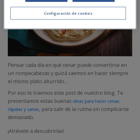
Configuración de cookies
Pensar cada día en qué cenar puede convertirse en
un rompecabezas y quizá caemos en hacer siempre
el mismo plato aburrido…
Por eso te traemos este post de nuestro blog. Te
presentamos estas buenas
ideas para hacer cenas
, para salir de la rutina sin complicarse
rápidas y sanas
demasiado.
¡Atrévete a descubrirlas!