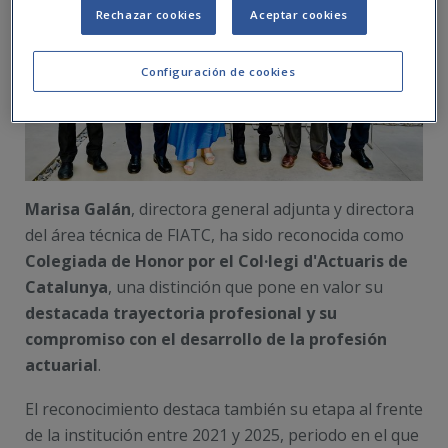
Rechazar cookies
Aceptar cookies
Configuración de cookies
Marisa Galán
, directora general adjunta y directora
del área técnica de FIATC, ha sido reconocida como
Colegiada de Honor por el Col·legi d'Actuaris de
Catalunya
, una distinción que pone en valor su
destacada trayectoria profesional y su
compromiso con el desarrollo de la profesión
actuarial
.
El reconocimiento destaca también su etapa al frente
de la institución entre 2021 y 2025, periodo en el que